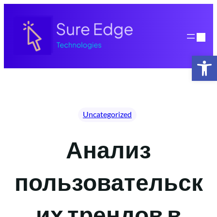
Skip
to
content
Open 
Uncategorized
Анализ
пользовательск
их трендов в