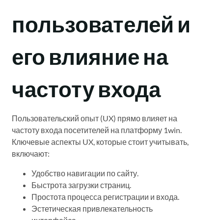
пользователей и
его влияние на
частоту входа
Пользовательский опыт (UX) прямо влияет на
частоту входа посетителей на платформу 1win.
Ключевые аспекты UX, которые стоит учитывать,
включают:
Удобство навигации по сайту.
Быстрота загрузки страниц.
Простота процесса регистрации и входа.
Эстетическая привлекательность