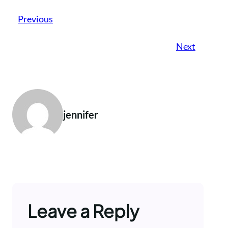
Previous
Next
jennifer
Leave a Reply