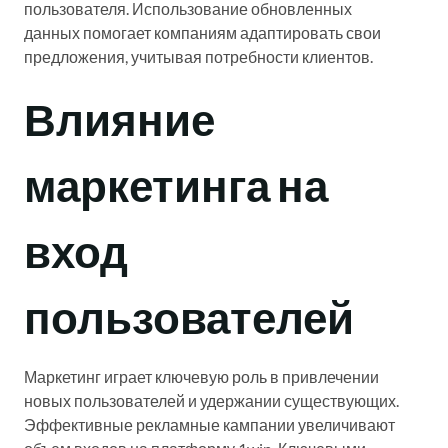
пользователя. Использование обновленных
данных помогает компаниям адаптировать свои
предложения, учитывая потребности клиентов.
Влияние
маркетинга на
вход
пользователей
Маркетинг играет ключевую роль в привлечении
новых пользователей и удержании существующих.
Эффективные рекламные кампании увеличивают