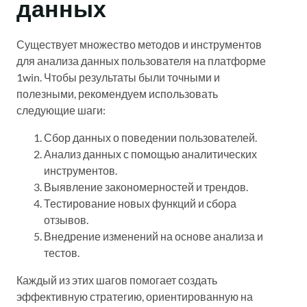
данных
Существует множество методов и инструментов
для анализа данных пользователя на платформе
1win. Чтобы результаты были точными и
полезными, рекомендуем использовать
следующие шаги:
Сбор данных о поведении пользователей.
Анализ данных с помощью аналитических
инструментов.
Выявление закономерностей и трендов.
Тестирование новых функций и сбора
отзывов.
Внедрение изменений на основе анализа и
тестов.
Каждый из этих шагов помогает создать
эффективную стратегию, ориентированную на