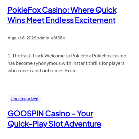
PokieFox Casino: Where Quick
Wins Meet Endless Excitement
August 8, 2026
.
admin_e8f584
1. The Fast‑Track Welcome to PokieFox PokieFox casino
has become synonymous with instant thrills for players
who crave rapid outcomes. From…
Uncategorized
GOOSPIN Casino – Your
Quick‑Play Slot Adventure