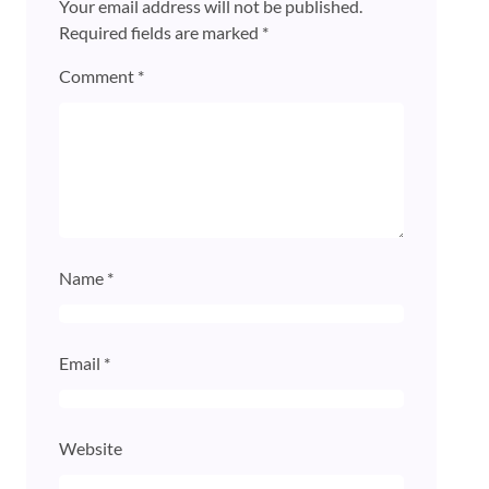
Your email address will not be published.
Required fields are marked
*
Comment
*
Name
*
Email
*
Website