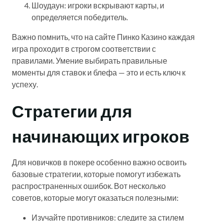
Шоудаун: игроки вскрывают карты, и
определяется победитель.
Важно помнить, что на сайте Пинко Казино каждая
игра проходит в строгом соответствии с
правилами. Умение выбирать правильные
моменты для ставок и блефа — это и есть ключ к
успеху.
Стратегии для
начинающих игроков
Для новичков в покере особенно важно освоить
базовые стратегии, которые помогут избежать
распространенных ошибок. Вот несколько
советов, которые могут оказаться полезными:
Изучайте противников: следите за стилем