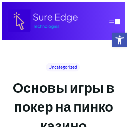
Skip
to
content
Open 
Uncategorized
Основы игры в
покер на пинко
казино