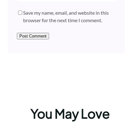
Save my name, email, and website in this
browser for the next time I comment.
You May Love