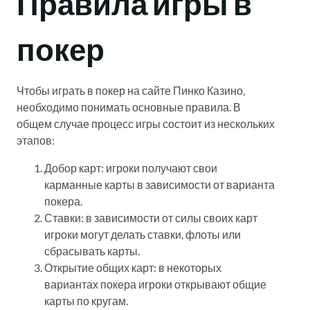
Правила игры в
покер
Чтобы играть в покер на сайте Пинко Казино,
необходимо понимать основные правила. В
общем случае процесс игры состоит из нескольких
этапов:
Добор карт: игроки получают свои
карманные карты в зависимости от варианта
покера.
Ставки: в зависимости от силы своих карт
игроки могут делать ставки, флоты или
сбрасывать карты.
Открытие общих карт: в некоторых
вариантах покера игроки открывают общие
карты по кругам.