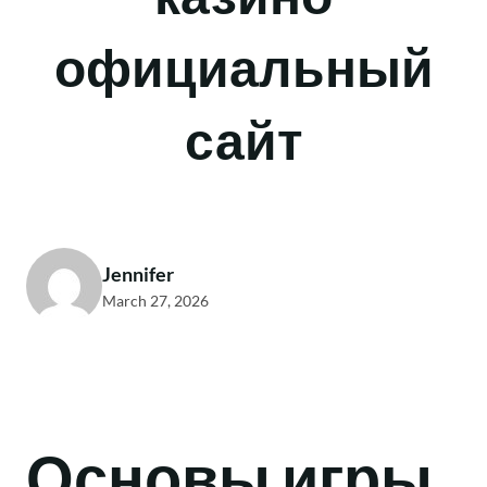
официальный
сайт
Jennifer
March 27, 2026
Основы игры