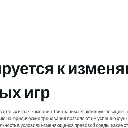
тируется к изме
ых игр
зартных играх, компания 1вин занимает активную позицию, ч
ю на юридические требования позволяют им успешно функц
ельность в условиях изменяющейся правовой среды, какие с