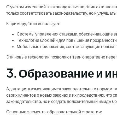
С учётом изменений в законодательстве, 1вин активно в
только соответствовать законодательству, но и улучшат
К примеру, 1вин использует:
Системы управления ставками, обеспечивающие вы
Технологии блокчейн для повышения прозрачности 
Мобильные приложения, соответствующие новым т
Эти новые технологии позволяют 1вин оперативно переп
3. Образование и 
Адаптация к изменяющимся законодательным нормам так
своих клиентов о новых законах и их последствиях, что
законодательство, но и создать положительный имидж бр
Основные элементы образовательной стратегии: