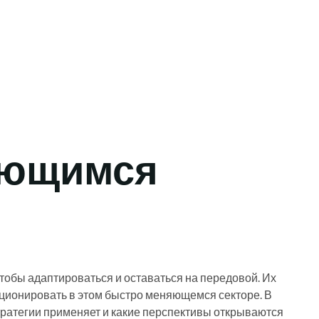
няющимся
тобы адаптироваться и оставаться на передовой. Их
ионировать в этом быстро меняющемся секторе. В
тратегии применяет и какие перспективы открываются