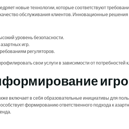
недряет новые технологии, которые соответствуют требован
ь качество обслуживания клиентов. Инновационные решения 
сокий уровень безопасности.
азартных игр.
ребованиям регуляторов.
рофилировать свои услуги в зависимости от потребностей к
информирование игр
же включает в себя образовательные инициативы для поль
 способствует формированию ответственного подхода к азартн
енда.