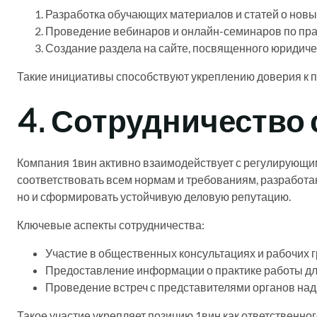
Разработка обучающих материалов и статей о новы
Проведение вебинаров и онлайн-семинаров по пра
Создание раздела на сайте, посвященного юридиче
Такие инициативы способствуют укреплению доверия к 
4. Сотрудничество
Компания 1вин активно взаимодействует с регулирующим
соответствовать всем нормам и требованиям, разработа
но и сформировать устойчивую деловую репутацию.
Ключевые аспекты сотрудничества:
Участие в общественных консультациях и рабочих г
Предоставление информации о практике работы дл
Проведение встреч с представителями органов над
Такое участие укрепляет позицию 1вин как ответственног