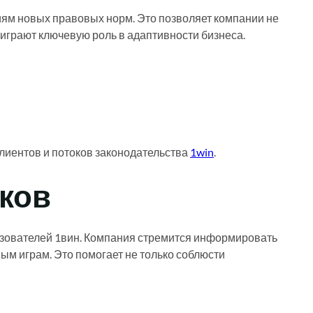
иям новых правовых норм. Это позволяет компании не
играют ключевую роль в адаптивности бизнеса.
лиентов и потоков законодательства
1win
.
оков
зователей 1вин. Компания стремится информировать
ым играм. Это помогает не только соблюсти