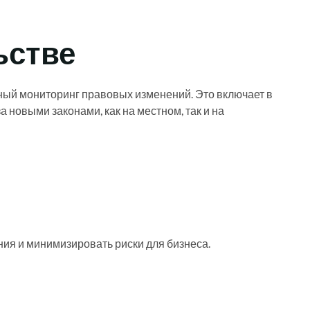
ьстве
ный мониторинг правовых изменений. Это включает в
 новыми законами, как на местном, так и на
ия и минимизировать риски для бизнеса.