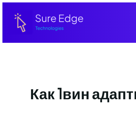
Skip
to
content
Как 1вин адап