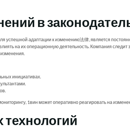
нений в законодател
 для успешной адаптации к изменению法律, является постоян
лиять на их операционную деятельность. Компания следит за
 изменения.
льных инициативах.
ультантами.
ов.
ониторингу, 1вин может оперативно реагировать на изменен
х технологий