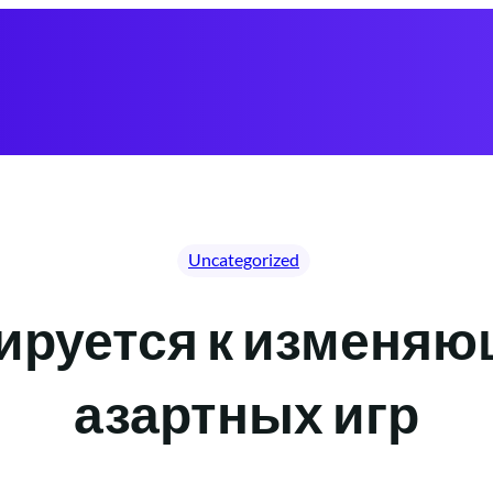
Uncategorized
тируется к изменя
азартных игр