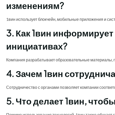
изменениям?
1вин использует блокчейн, мобильные приложения и си
3. Как 1вин информируе
инициативах?
Компания разрабатывает образовательные материалы, пр
4. Зачем 1вин сотруднич
Сотрудничество с органами позволяет компании соответ
5. Что делает 1вин, что
Помимо использования технологий, 1вин также обучает 