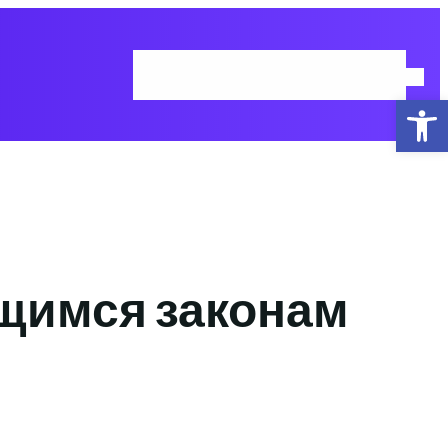
Home
About Us
Our Services
Contact Us
Open 
ющимся законам