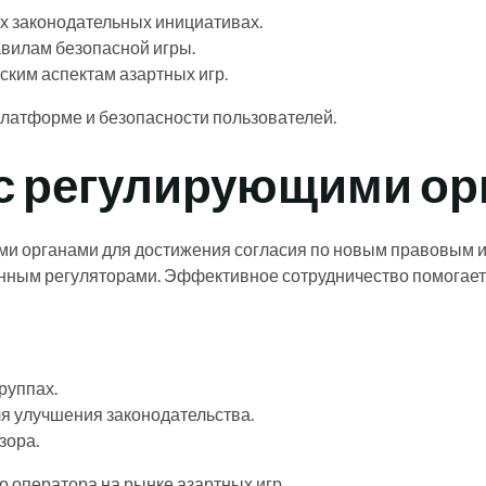
х законодательных инициативах.
вилам безопасной игры.
ским аспектам азартных игр.
платформе и безопасности пользователей.
 с регулирующими о
и органами для достижения согласия по новым правовым ин
нным регуляторами. Эффективное сотрудничество помогает 
руппах.
я улучшения законодательства.
зора.
о оператора на рынке азартных игр.