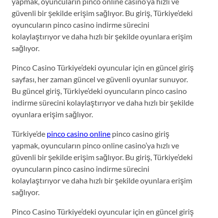
yapmak, oyuncuların pinco online casino’ya hızlı ve
güvenli bir şekilde erişim sağlıyor. Bu giriş, Türkiye’deki
oyuncuların pinco casino indirme sürecini
kolaylaştırıyor ve daha hızlı bir şekilde oyunlara erişim
sağlıyor.
Pinco Casino Türkiye’deki oyuncular için en güncel giriş
sayfası, her zaman güncel ve güvenli oyunlar sunuyor.
Bu güncel giriş, Türkiye’deki oyuncuların pinco casino
indirme sürecini kolaylaştırıyor ve daha hızlı bir şekilde
oyunlara erişim sağlıyor.
Türkiye’de
pinco casino online
pinco casino giriş
yapmak, oyuncuların pinco online casino’ya hızlı ve
güvenli bir şekilde erişim sağlıyor. Bu giriş, Türkiye’deki
oyuncuların pinco casino indirme sürecini
kolaylaştırıyor ve daha hızlı bir şekilde oyunlara erişim
sağlıyor.
Pinco Casino Türkiye’deki oyuncular için en güncel giriş