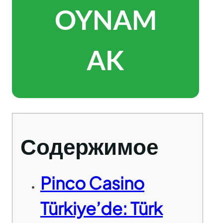
OYNAM
AK
Содержимое
Pinco Casino
Türkiye’de: Türk