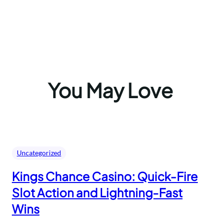
You May Love
Uncategorized
Kings Chance Casino: Quick‑Fire
Slot Action and Lightning‑Fast
Wins