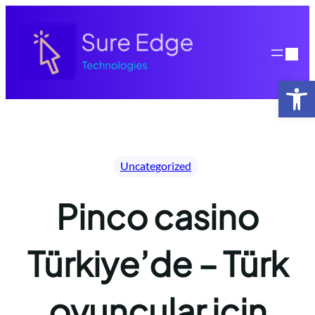
Skip
to
content
Open 
Uncategorized
Pinco casino
Türkiye’de – Türk
oyuncular için