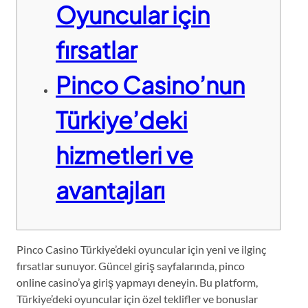
Oyuncular için
fırsatlar
Pinco Casino’nun
Türkiye’deki
hizmetleri ve
avantajları
Pinco Casino Türkiye’deki oyuncular için yeni ve ilginç
fırsatlar sunuyor. Güncel giriş sayfalarında, pinco
online casino’ya giriş yapmayı deneyin. Bu platform,
Türkiye’deki oyuncular için özel teklifler ve bonuslar