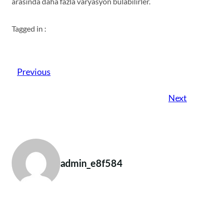
arasında daha fazla varyasyon bulabilirler.
Tagged in :
Previous
Next
admin_e8f584