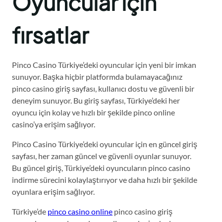
Oyuncular için
fırsatlar
Pinco Casino Türkiye’deki oyuncular için yeni bir imkan
sunuyor. Başka hiçbir platformda bulamayacağınız
pinco casino giriş sayfası, kullanıcı dostu ve güvenli bir
deneyim sunuyor. Bu giriş sayfası, Türkiye’deki her
oyuncu için kolay ve hızlı bir şekilde pinco online
casino’ya erişim sağlıyor.
Pinco Casino Türkiye’deki oyuncular için en güncel giriş
sayfası, her zaman güncel ve güvenli oyunlar sunuyor.
Bu güncel giriş, Türkiye’deki oyuncuların pinco casino
indirme sürecini kolaylaştırıyor ve daha hızlı bir şekilde
oyunlara erişim sağlıyor.
Türkiye’de
pinco casino online
pinco casino giriş