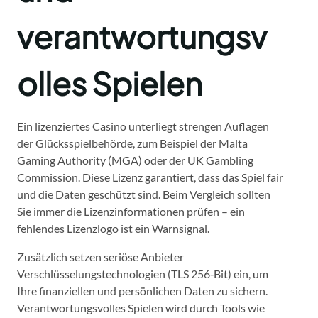
verantwortungsv
olles Spielen
Ein lizenziertes Casino unterliegt strengen Auflagen
der Glücksspielbehörde, zum Beispiel der Malta
Gaming Authority (MGA) oder der UK Gambling
Commission. Diese Lizenz garantiert, dass das Spiel fair
und die Daten geschützt sind. Beim Vergleich sollten
Sie immer die Lizenzinformationen prüfen – ein
fehlendes Lizenzlogo ist ein Warnsignal.
Zusätzlich setzen seriöse Anbieter
Verschlüsselungstechnologien (TLS 256‑Bit) ein, um
Ihre finanziellen und persönlichen Daten zu sichern.
Verantwortungsvolles Spielen wird durch Tools wie