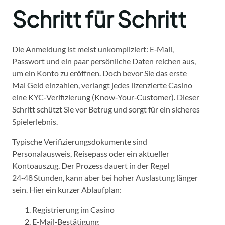
Schritt für Schritt
Die Anmeldung ist meist unkompliziert: E‑Mail,
Passwort und ein paar persönliche Daten reichen aus,
um ein Konto zu eröffnen. Doch bevor Sie das erste
Mal Geld einzahlen, verlangt jedes lizenzierte Casino
eine KYC‑Verifizierung (Know‑Your‑Customer). Dieser
Schritt schützt Sie vor Betrug und sorgt für ein sicheres
Spielerlebnis.
Typische Verifizierungsdokumente sind
Personalausweis, Reisepass oder ein aktueller
Kontoauszug. Der Prozess dauert in der Regel
24‑48 Stunden, kann aber bei hoher Auslastung länger
sein. Hier ein kurzer Ablaufplan:
Registrierung im Casino
E‑Mail‑Bestätigung